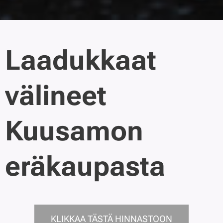
Laadukkaat
välineet
Kuusamon
eräkaupasta
KLIKKAA TÄSTÄ HINNASTOON