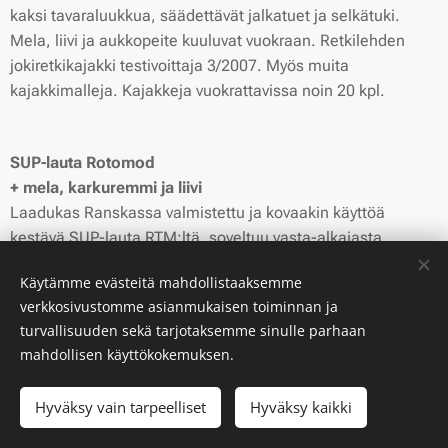
kaksi tavaraluukkua, säädettävät jalkatuet ja selkätuki.
Mela, liivi ja aukkopeite kuuluvat vuokraan. Retkilehden
jokiretkikajakki testivoittaja 3/2007. Myös muita
kajakkimalleja. Kajakkeja vuokrattavissa noin 20 kpl.
SUP-lauta Rotomod
+ mela, karkuremmi ja liivi
Laadukas Ranskassa valmistettu ja kovaakin käyttöä
kestävä SUP-lauta RTM:ltä, soveltuu vasta-alkajasta
kokeneemmalle. Seiso, melo, surffaa ja nauti! Sup lautoja
Käytämme evästeitä mahdollistaaksemme
yhteensä yli 20kpl.
verkkosivustomme asianmukaisen toiminnan ja
turvallisuuden sekä tarjotaksemme sinulle parhaan
mahdollisen käyttökokemuksen.
SUP-lauta Ilmatäytteinen
+ mela, karkuremmi ja liivi
Hyväksy vain tarpeelliset
Hyväksy kaikki
Kestävä ja tukeva ja suuntavakaa, SUP-lauta sileälle vedelle
ja kevyeen aallokkoon. Pituus 10" jalkaa eli n. kolme metriä.