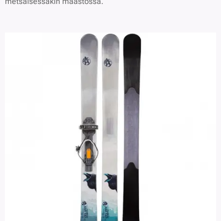
metsäisessäkin maastossa.